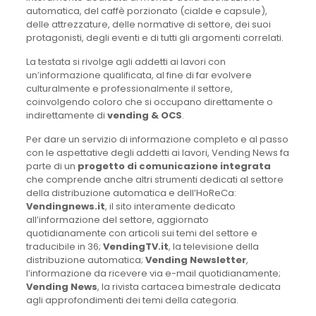
automatica, del caffè porzionato (cialde e capsule),
delle attrezzature, delle normative di settore, dei suoi
protagonisti, degli eventi e di tutti gli argomenti correlati.
La testata si rivolge agli addetti ai lavori con
un’informazione qualificata, al fine di far evolvere
culturalmente e professionalmente il settore,
coinvolgendo coloro che si occupano direttamente o
indirettamente di
vending & OCS
.
Per dare un servizio di informazione completo e al passo
con le aspettative degli addetti ai lavori, Vending News fa
parte di un
progetto di comunicazione integrata
che comprende anche altri strumenti dedicati al settore
della distribuzione automatica e dell’HoReCa:
Vendingnews.it
, il sito interamente dedicato
all’informazione del settore, aggiornato
quotidianamente con articoli sui temi del settore e
traducibile in 36;
VendingTV.it
, la televisione della
distribuzione automatica;
Vending Newsletter
,
l’informazione da ricevere via e-mail quotidianamente;
Vending News
, la rivista cartacea bimestrale dedicata
agli approfondimenti dei temi della categoria.