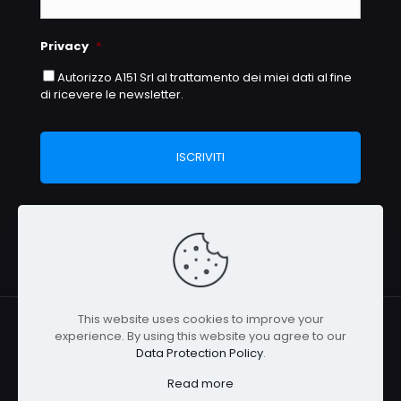
Privacy
*
Autorizzo A151 Srl al trattamento dei miei dati al fine
di ricevere le newsletter.
This website uses cookies to improve your
experience. By using this website you agree to our
Data Protection Policy
.
Copyright 2026 —Refrigera Show is an event
Read more
organized by
A151 Srl.
All Rights Reserved |
Cookie e